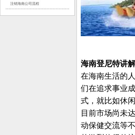
注销海南公司流程
海南登尼特讲
在海南生活的
们在追求事业
式，就比如休
目前市场尚未
动保健交流等