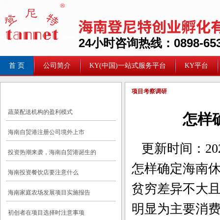
24小时咨询热线：0898-653
首 页
公司简介
KY(中国)一站式服务平台
KY平台
项目考察调研
项目考察调研
蔬菜配送机构的盈利模式
怎样
海南自贸港注册公司境外上市
更新时间：
20
投资热潮来袭，海南自贸港诞生的
怎样确定海南
海南投资餐饮店要注意什么
贫穷差异不大
海南家庭农场发展项目实施报告
明显为主要消
初创者在项目选择时注意事项