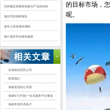
的目标市场，
怎样确定海南休闲娱乐产业的目标
呢。
项目尽职调研报告
老年人投资项目调研
海口项目评估报告服务
在海南自贸区公司
联系我们
海南登尼特公司简
海南KY(中国)一站式服务平台要多
海南申请开具电子