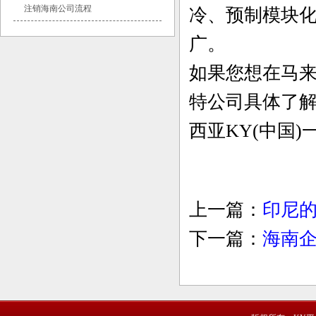
注销海南公司流程
冷、预制模块
广。
如果您想在马
特公司具体了
西亚KY(中国
上一篇：
印尼
下一篇：
海南