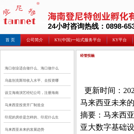
24小时咨询热线：0898-653
首 页
公司简介
KY(中国)一站式服务平台
KY平台
经管投融
经管投融
海口创业适合做什么、海口做什么
乌兹别克斯坦收入水平、去投资哪
更新时间：
202
设立海南演艺经纪公司，注册海南
马来西亚未来
马来西亚投资开厂制造业
摘要：马来西亚GD
印尼的房价是怎样的、印尼什么生
亚大数字基础
马来西亚未来的发展趋势