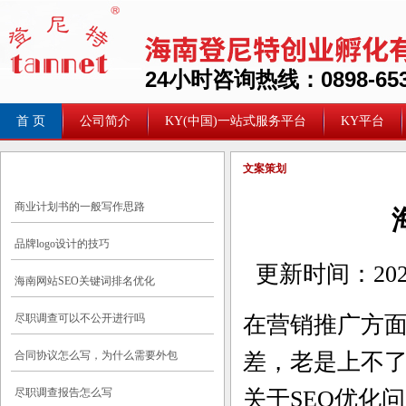
24小时咨询热线：0898-653
首 页
公司简介
KY(中国)一站式服务平台
KY平台
文案策划
文案策划
商业计划书的一般写作思路
品牌logo设计的技巧
更新时间：
202
海南网站SEO关键词排名优化
尽职调查可以不公开进行吗
在营销推广方
合同协议怎么写，为什么需要外包
差，老是上不了
尽职调查报告怎么写
关于
SEO
优化问