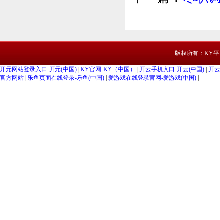
版权所有：KY平
开元网站登录入口-开元(中国)
|
KY官网-KY（中国）
|
开云手机入口-开云(中国)
|
开云
官方网站
|
乐鱼页面在线登录-乐鱼(中国)
|
爱游戏在线登录官网-爱游戏(中国)
|