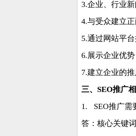
3.
企业、行业新
4.
与受众建立正
5.
通过网站平台
6.
展示企业优势
7.
建立企业的推
三、
SEO
推广
1. SEO推广
答：核心关键