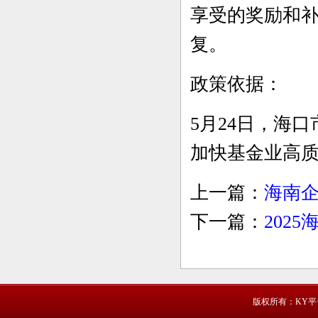
享受的奖励和
复。
政策依据：
5
月
24
日，海口
加快基金业高质
上一篇：
海南
下一篇：
202
版权所有：KY平