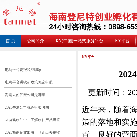
24小时咨询热线：0898-653
首 页
公司简介
KY(中国)一站式服务平台
KY平台
KY平台
KY平台
电商平台要报税找哪家
20
电商平台税收新政策怎么申报
更新时间：
20
海南大的代账公司是哪家
2025香港公司税务申报时间
近年来，随着
从游戏软件中、了解软件产品增值
策的落地和实
2025海南企业出海、《走出去税收
置、良好的营