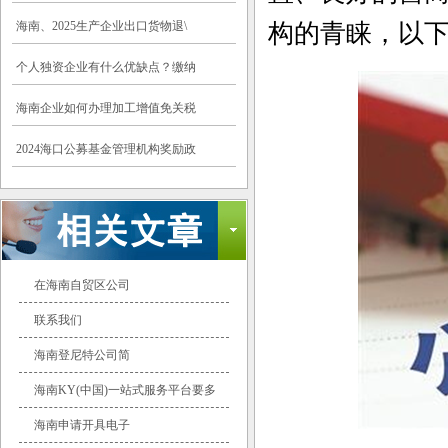
海南、2025生产企业出口货物退\
构的青睐，以
个人独资企业有什么优缺点？缴纳
海南企业如何办理加工增值免关税
2024海口公募基金管理机构奖励政
在海南自贸区公司
联系我们
海南登尼特公司简
海南KY(中国)一站式服务平台要多
海南申请开具电子