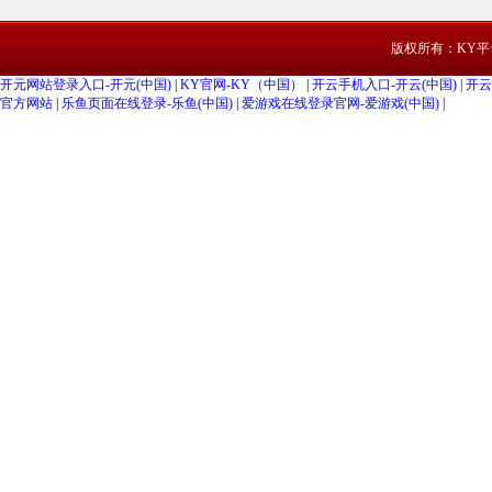
版权所有：KY平
开元网站登录入口-开元(中国)
|
KY官网-KY（中国）
|
开云手机入口-开云(中国)
|
开云
官方网站
|
乐鱼页面在线登录-乐鱼(中国)
|
爱游戏在线登录官网-爱游戏(中国)
|